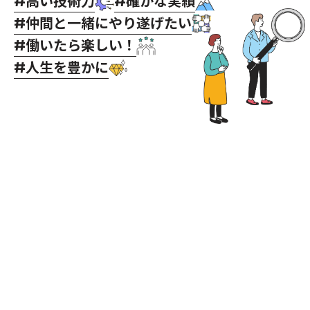
高い技術力
確かな実績
#
#
仲間と一緒にやり遂げたい
#
働いたら楽しい！
#
人生を豊かに
#