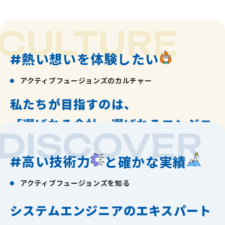
CULTURE
熱い想いを体験したい
#
アクティブフュージョンズのカルチャー
私たちが目指すのは、
「選ばれる会社、選ばれるエンジニ
DISCOVER
ア」になること。
高い技術力
確かな実績
と
#
アクティブフュージョンズが最も大切にしている会社理念
アクティブフュージョンズを知る
は、『顧客第一』。
システムエンジニアのエキスパート
私たちは、お客様の成功を自分たちの成功と捉え、情熱と多
様な個性で課題解決に挑むエンジニア集団です。