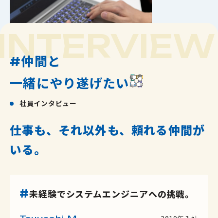
INTERVIEW
仲間と
#
Top message
トップメッセージ
一緒にやり遂げたい
Mission Vision Value
Business
社員インタビュー
ミッション・ビジョン・バリュー
事業内容
仕事も、それ以外も、頼れる仲間が
Strengths
Company
いる。
アクティブフュージョンズの3つの強み
企業情報
システム開発エンジニア
ActiveFusions by DATA
Production
#
数字で見るアクティブフュージョンズ
事例紹介
未経験でシステムエンジニアへの挑戦。