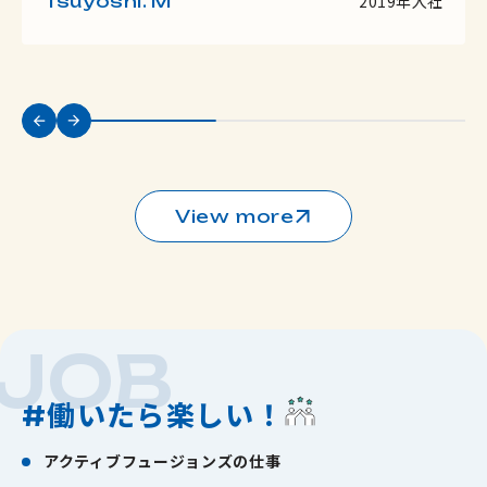
Tsuyoshi. M
2019年入社
View more
JOB
働いたら楽しい！
#
アクティブフュージョンズの仕事