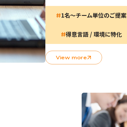
1名～チーム単位のご提案
#
得意言語 / 環境に特化
#
View more